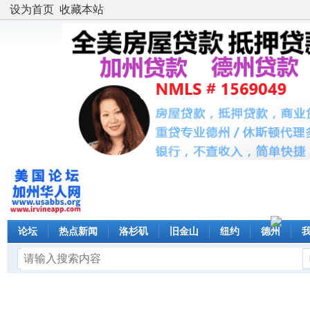
设为首页
收藏本站
论坛
热点新闻
洛杉矶
旧金山
纽约
德州