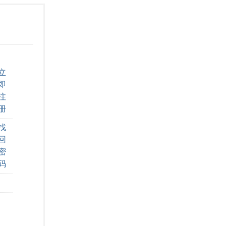
立
即
注
册
找
回
密
码