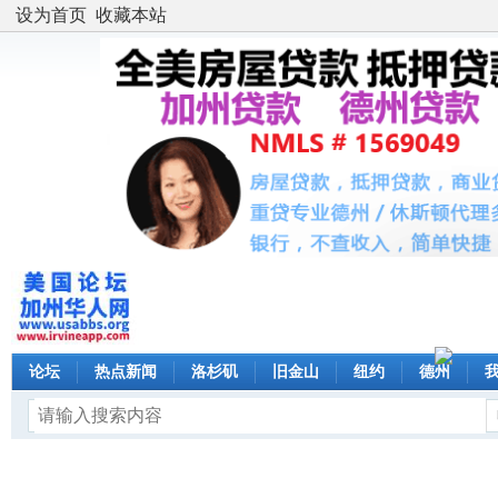
设为首页
收藏本站
论坛
热点新闻
洛杉矶
旧金山
纽约
德州