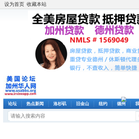
设为首页
收藏本站
论坛
热点新闻
洛杉矶
旧金山
纽约
德州