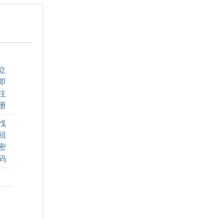
立
即
注
册
找
回
密
码