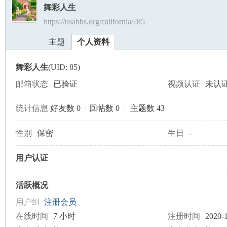
舞彩人生
https://usabbs.org/california/?85
美
›
›
主题
个人资料
舞彩人生
(UID: 85)
邮箱状态
已验证
视频认证
未认
统计信息
好友数 0
|
回帖数 0
|
主题数 43
国
性别
保密
生日
-
用户认证
活跃概况
用户组
注册会员
在线时间
7 小时
注册时间
2020-1