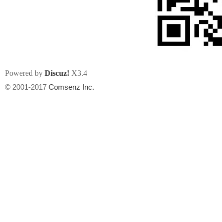
Powered by
Discuz!
X3.4
州
© 2001-2017
Comsenz Inc.
华