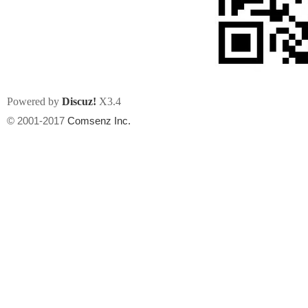
Powered by
Discuz!
X3.4
州
© 2001-2017
Comsenz Inc.
华