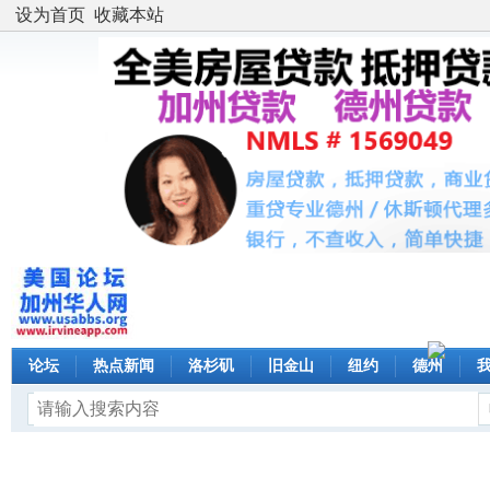
设为首页
收藏本站
论坛
热点新闻
洛杉矶
旧金山
纽约
德州