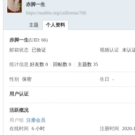
赤脚一生
https://usabbs.org/california/?66
美
›
›
主题
个人资料
赤脚一生
(UID: 66)
邮箱状态
已验证
视频认证
未认
统计信息
好友数 0
|
回帖数 0
|
主题数 35
国
性别
保密
生日
-
用户认证
活跃概况
用户组
注册会员
在线时间
6 小时
注册时间
2020-1