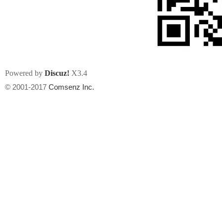
Powered by
Discuz!
X3.4
州
© 2001-2017
Comsenz Inc.
华