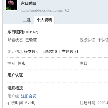
东日暖阳
https://usabbs.org/california/?62
美
›
›
主题
个人资料
东日暖阳
(UID: 62)
邮箱状态
已验证
视频认证
未认
统计信息
好友数 0
|
回帖数 0
|
主题数 31
国
性别
保密
生日
-
用户认证
活跃概况
用户组
注册会员
在线时间
6 小时
注册时间
2020-1