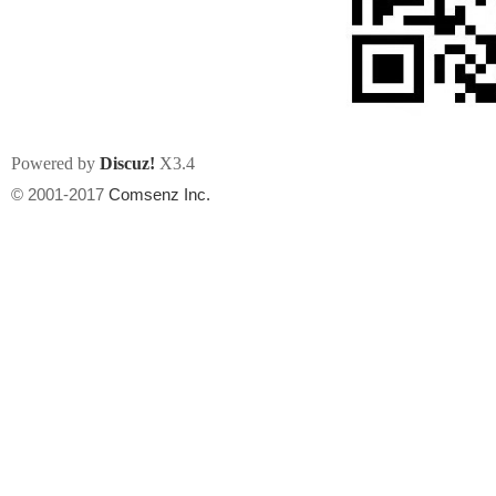
Powered by
Discuz!
X3.4
州
© 2001-2017
Comsenz Inc.
华