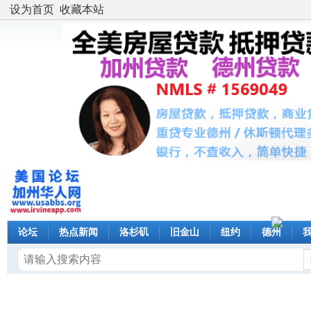
设为首页
收藏本站
论坛
热点新闻
洛杉矶
旧金山
纽约
德州