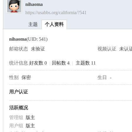
nihaoma
https://usabbs.org/california/?541
美
›
›
主题
个人资料
nihaoma
(UID: 541)
邮箱状态
未验证
视频认证
未认
统计信息
好友数 0
|
回帖数 4
|
主题数 11
国
性别
保密
生日
-
用户认证
活跃概况
管理组
版主
用户组
版主