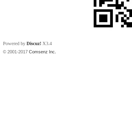
Powered by
Discuz!
X3.4
州
© 2001-2017
Comsenz Inc.
华