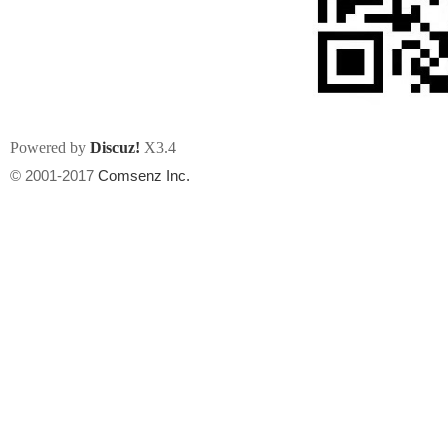
Powered by
Discuz!
X3.4
州
© 2001-2017
Comsenz Inc.
华