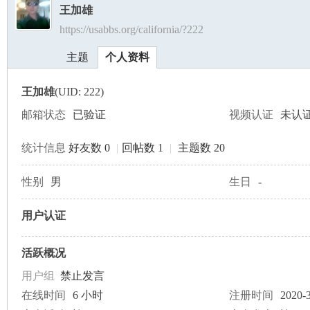
王加雄
https://usabbs.org/california/?222
美
›
›
主题
个人资料
王加雄
(UID: 222)
邮箱状态
已验证
视频认证
未认
统计信息
好友数 0
|
回帖数 1
|
主题数 20
国
性别
男
生日
-
用户认证
活跃概况
用户组
禁止发言
在线时间
6 小时
注册时间
2020-3