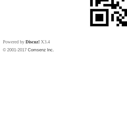
Powered by
Discuz!
X3.4
州
© 2001-2017
Comsenz Inc.
华