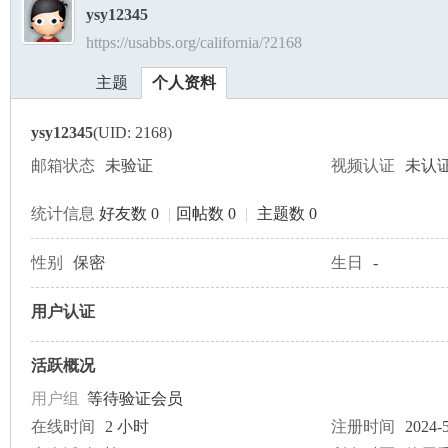
ysy12345
https://usabbs.org/california/?2168
美
›
›
主题
个人资料
ysy12345
(UID: 2168)
邮箱状态
未验证
视频认证
未认
统计信息
好友数 0
|
回帖数 0
|
主题数 0
国
性别
保密
生日
-
用户认证
活跃概况
用户组
等待验证会员
在线时间
2 小时
注册时间
2024-5