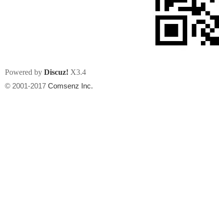
Powered by
Discuz!
X3.4
州
© 2001-2017
Comsenz Inc.
华