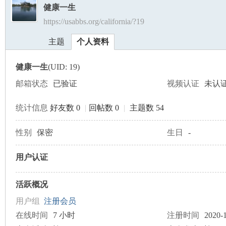
健康一生
https://usabbs.org/california/?19
美
›
›
主题
个人资料
健康一生
(UID: 19)
邮箱状态
已验证
视频认证
未认
统计信息
好友数 0
|
回帖数 0
|
主题数 54
国
性别
保密
生日
-
用户认证
活跃概况
用户组
注册会员
在线时间
7 小时
注册时间
2020-1