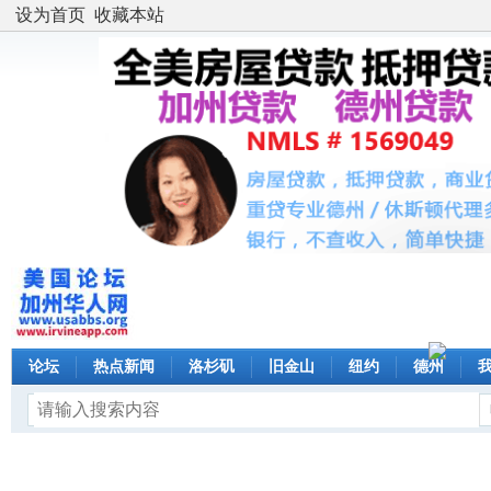
设为首页
收藏本站
论坛
热点新闻
洛杉矶
旧金山
纽约
德州