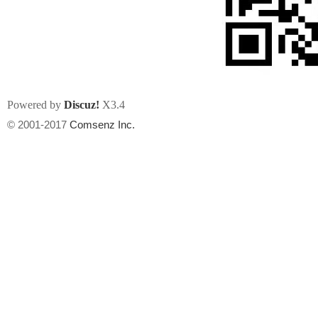
Powered by
Discuz!
X3.4
州
© 2001-2017
Comsenz Inc.
华