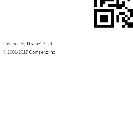
Powered by
Discuz!
X3.4
州
© 2001-2017
Comsenz Inc.
华