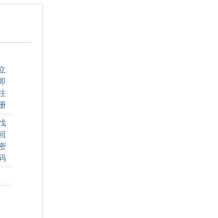
立
即
注
册
找
回
密
码