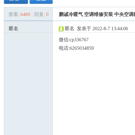
查看:
6469
|
回复:
0
鹏诚冷暖气 空调维修安装 中央空调
美
»
›
›
›
匿名
匿名
发表于 2022-8-7 13:44:06
165.154.235.x:5097
微信:cp336767
电话:6265034859
国