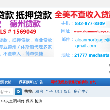
我要发帖
我要做商业广告
网站使用必须遵守的协议 合约
热搜:
租房
产子
UCI
饭店
房产中介
帖子
搜
央空调精修 保养 检测 ...