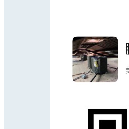
论
坛
加