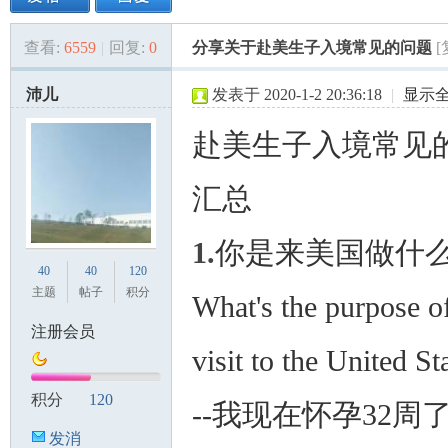
查看:
6559
|
回复:
0
分享关于赴美生子入境常见的问题
美
»
›
›
›
沛儿
发表于 2020-1-2 20:36:18
|
显示
赴美生子入境常见
汇总
1.
你是来美国做什
国
40
40
120
主题
帖子
积分
What's the purpose o
注册会员
visit to the United St
积分
120
--我现在怀孕32周
发消