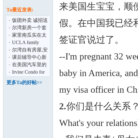
论
来美国生宝宝，顺
息
Ta最近发表:
饭团外卖 诚招送
假。在中国我已经
餐员 每日收入
尔湾新房一个套
300 起！疫情
间出租
家里南瓜实在太
签证官说过了。
多了！学着炒南
UCLA family
瓜
house属于哪个学
尔湾自有房屋,安
--I'm pregnant 32 we
区,有哪些好小
全稳定
课后辅导中心新
坛
校特惠
在美国汽车里的
baby in America, and 
这些按钮都是啥
Irvine Condo for
Rent (康斗出租)
更多Ta的好帖>>
my visa officer in C
2.
你们是什么关系？
What's your relations
加