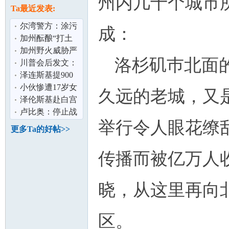
州内几十个城市
论
息
Ta最近发表:
尔湾警方：涂污
成：
13辆特斯拉男子
加州酝酿“打土
落网
豪” 资产5%“充
加州野火威胁严
洛杉矶巿北面
公” 硅谷巨
峻 消防局吁民众
川普会后发文：
制定疏散计
正安排普泽会面
泽连斯基提900
泽连斯基：
亿美元军购 换美
小伙惨遭17岁女
久远的老城，又
安全保障
友10万卖到缅甸
泽伦斯基赴白宫
坛
家属：典型
会川普 称寻求以
卢比奥：停止战
举行令人眼花缭
外交结束俄
争需俄乌双方都
更多Ta的好帖>>
做出让步
传播而被亿万人
晓，从这里再向
加
区。