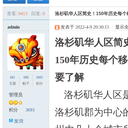
查看:
9413
|
回复:
0
洛杉矶华人区简史！150年历史每
美
»
›
›
›
admin
发表于 2022-4-9 20:30:15
|
显示
洛杉矶华人区简
150年历史每个
国
要了解
681
690
3693
主题
帖子
积分
洛杉矶华人区
管理员
洛杉矶郡为中心
积分
3693
发消