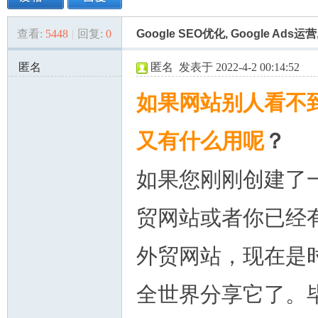
查看:
5448
|
回复:
0
Google SEO优化, Google A
美
»
›
›
›
匿名
匿名
发表于 2022-4-2 00:14:52
47.57.141.x:51406
如果网站别人看不
又有什么用呢
？
如果您刚刚创建了
国
贸网站或者你已经
外贸网站，现在是
全世界分享它了。