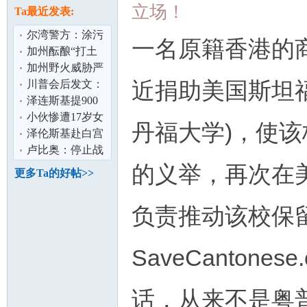
论
息
立场！
Ta最近发表:
尔湾警方：涂污
一名原籍香港的
13辆特斯拉男子
加州酝酿“打土
落网
豪” 资产5%“充
加州野火威胁严
近捐助美国斯坦福大学(
公” 硅谷巨
峻 消防局吁民众
川普会后发文：
制定疏散计
正安排普泽会面
泽连斯基提900
泽连斯基：
亿美元军购 换美
小伙惨遭17岁女
丹福大学)，使
安全保障
友10万卖到缅甸
泽伦斯基赴白宫
坛
家属：典型
会川普 称寻求以
卢比奥：停止战
外交结束俄
争需俄乌双方都
的义举，再次在
更多Ta的好帖>>
做出让步
负责推动该校保
SaveCanton
加
话，从来不是粤