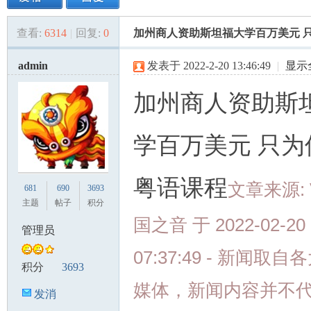
查看:
6314
|
回复:
0
加州商人资助斯坦福大学百万美元 
美
»
›
›
›
admin
发表于 2022-2-20 13:46:49
|
显示
加州商人资助斯
学百万美元 只为
国
粤语课程
文章来源: 
681
690
3693
主题
帖子
积分
国之音 于 2022-02-20
管理员
07:37:49 - 新闻取
积分
3693
媒体，新闻内容并不
发消