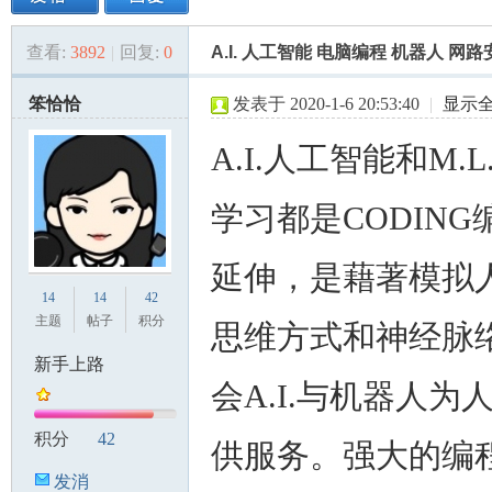
查看:
3892
|
回复:
0
A.I. 人工智能 电脑编程 机器人 网
美
»
›
›
›
笨恰恰
发表于 2020-1-6 20:53:40
|
显示
A.I.人工智能和M.L
学习都是CODING
延伸，是藉著模拟
国
14
14
42
主题
帖子
积分
思维方式和神经脉
新手上路
会A.I.与机器人为
积分
42
供服务。强大的编
发消