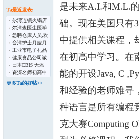
论
是未来A.I.和M.L.
息
Ta最近发表:
尔湾连锁火锅店
础。现在美国只有3
请人
尔湾查医生医学
中心招聘 护士 医
急聘仓库人员,欢
中提供相关课程，
学助理 前
迎您的加入
台湾护士月嫂月
子餐,经验丰富,人
工业市电子礼品
在初高中学习。在
品好有责任
公司招聘仓管以
健康食品公司诚
坛
及数码打印机
招 销售人员 薪优
日本EBIS 无添
能的开设Java, C
加补水保湿美白
资深名师初高中
手膜
课后辅导,各种升
更多Ta的好帖>>
学考试备考
和经验的老师难寻
种语言是所有编程
克大赛Computin
加