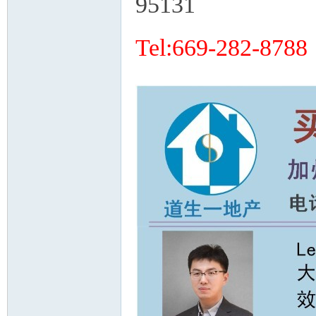
95131
Tel:669-282-8