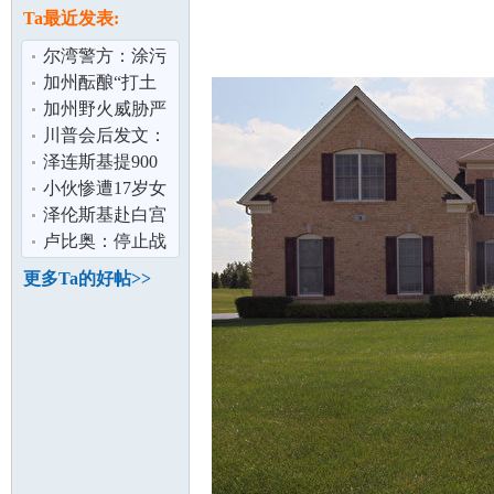
论
息
Ta最近发表:
尔湾警方：涂污
13辆特斯拉男子
加州酝酿“打土
落网
豪” 资产5%“充
加州野火威胁严
公” 硅谷巨
峻 消防局吁民众
川普会后发文：
制定疏散计
正安排普泽会面
泽连斯基提900
泽连斯基：
亿美元军购 换美
小伙惨遭17岁女
安全保障
友10万卖到缅甸
泽伦斯基赴白宫
坛
家属：典型
会川普 称寻求以
卢比奥：停止战
外交结束俄
争需俄乌双方都
更多Ta的好帖>>
做出让步
加