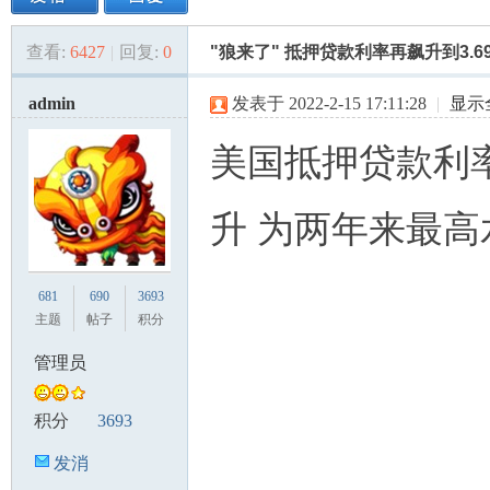
查看:
6427
|
回复:
0
"狼来了" 抵押贷款利率再飙升到3.69
美
»
›
›
›
admin
发表于 2022-2-15 17:11:28
|
显示
美国抵押贷款利
升 为两年来最高
国
681
690
3693
主题
帖子
积分
管理员
积分
3693
发消