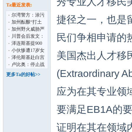
秀专业人才移民
论
息
Ta最近发表:
尔湾警方：涂污
捷径之一，也是
13辆特斯拉男子
加州酝酿“打土
落网
豪” 资产5%“充
加州野火威胁严
民们争相申请的
公” 硅谷巨
峻 消防局吁民众
川普会后发文：
制定疏散计
正安排普泽会面
泽连斯基提900
泽连斯基：
亿美元军购 换美
小伙惨遭17岁女
美国杰出人才移民
安全保障
友10万卖到缅甸
泽伦斯基赴白宫
坛
家属：典型
会川普 称寻求以
卢比奥：停止战
(Extraordina
外交结束俄
争需俄乌双方都
更多Ta的好帖>>
做出让步
应为在其专业领
要满足EB1A的
加
证明在其在领域