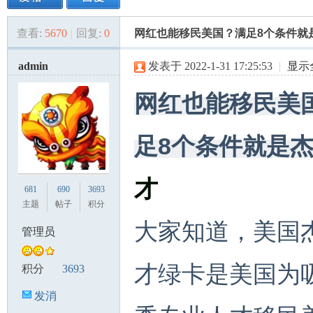
查看:
5670
|
回复:
0
网红也能移民美国？满足8个条件就
美
»
›
›
›
admin
发表于 2022-1-31 17:25:53
|
显示
网红也能移民美
足8个条件就是
国
才
681
690
3693
主题
帖子
积分
大家知道，美国
管理员
才绿卡是美国为
积分
3693
发消