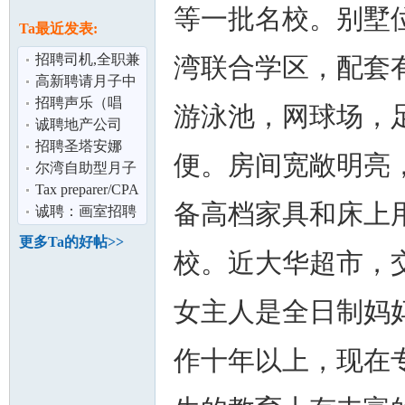
论
等一批名校。别墅
息
Ta最近发表:
招聘司机,全职兼
湾联合学区，配套
职男女均可
高新聘请月子中
心住家阿姨
招聘声乐（唱
游泳池，网球场，
歌）老师
诚聘地产公司
full time 全职（仅
招聘圣塔安娜
便。房间宽敞明亮，
限男性）,
（Santa Ana) 照
尔湾自助型月子
坛
顾老人通勤阿
服务
Tax preparer/CPA
备高档家具和床上
Hiring
诚聘：画室招聘
艺术老师
更多Ta的好帖>>
校。近大华超市，交通
女主人是全日制妈妈
作十年以上，现在
加