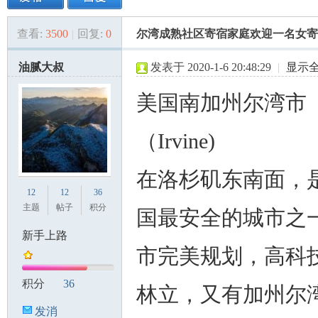
查看:
3500
|
回复:
0
尔湾成熟社区寄宿家庭欢迎一名女寄
美
»
›
›
›
油腻大叔
发表于 2020-1-6 20:48:29
|
显示
美国南加州尔湾市
（Irvine)
在洛杉矶东南面，
国
12
12
36
主题
帖子
积分
国最安全的城市之
新手上路
市完美规划，高科
积分
36
林立，又有加州尔
发消