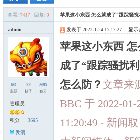
查看:
7417
|
回复:
0
苹果这小东西 怎么就成了“跟踪骚扰
美
»
›
›
›
admin
发表于 2022-1-24 15:17:27
|
显示
苹果这小东西 怎
成了“跟踪骚扰利
国
怎么防？
文章来源
681
690
3695
主题
帖子
积分
BBC 于 2022-01-
管理员
11:20:49 - 新
积分
3695
发消