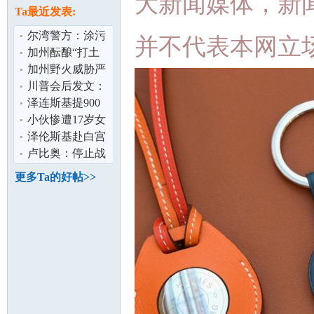
大新闻媒体，新
论
息
Ta最近发表:
尔湾警方：涂污
并不代表本网立
13辆特斯拉男子
加州酝酿“打土
落网
豪” 资产5%“充
加州野火威胁严
公” 硅谷巨
峻 消防局吁民众
川普会后发文：
制定疏散计
正安排普泽会面
泽连斯基提900
泽连斯基：
亿美元军购 换美
小伙惨遭17岁女
安全保障
友10万卖到缅甸
泽伦斯基赴白宫
坛
家属：典型
会川普 称寻求以
卢比奥：停止战
外交结束俄
争需俄乌双方都
更多Ta的好帖>>
做出让步
加