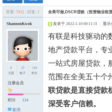
查看:
7932
|
回复:
3
全美可做,DSCR贷款（投资物业租赁
美
»
›
›
›
ShannonKwok
发表于 2022-1-10 00:11:31
|
显示
有联是科技驱动的
地产贷款平台，专
一站式房屋贷款，
国
6
23
124
主题
帖子
积分
范围在全美五十个
注册会员
联贷款是直接贷款
积分
124
深受客户信赖。
发消