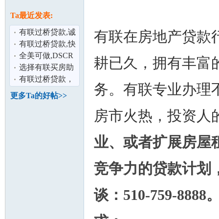
论
息
Ta最近发表:
有联过桥贷款,诚
有联在房地产贷款
信贷款,不查收入,
有联过桥贷款,快
为您争取
速审批、办理周
全美可做,DSCR
耕已久，拥有丰富
期短！
投资物业租赁贷
选择有联买房助
款,低利率！不
力贷款，立刻享
有联过桥贷款，
务。有联专业办理
受全现金购房
超速放款、不查
更多Ta的好帖>>
坛
收入，全美可
房市火热，投资人
业、或者扩展房屋
竞争力的贷款计划
谈：510-759-
加