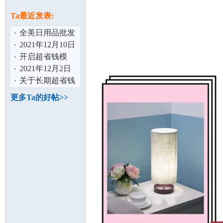
论
息
Ta最近发表:
全美日用品批发
超低价，包邮
2021年12月10日
签到记录贴
开启超省钱模
式，走过路过可
2021年12月2日
以看下
签到记录贴
关于长期超省钱
的方略，很多超
更多Ta的好帖>>
坛
低价好货
加