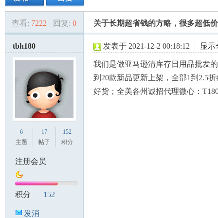
查看:
7222
|
回复:
0
关于长期超省钱的方略，很多超低价
美
»
›
›
›
tbh180
发表于 2021-12-2 00:18:12
|
显示
我们是做亚马逊清库存日用品批发的
到20款新品更新上架，全部1到2.5
好货；全美各州诚招代理微心：T18030
国
6
17
152
主题
帖子
积分
注册会员
积分
152
发消