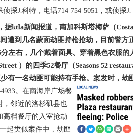
J.科特，电话714-754-5051，或侦探J.
据ktla新闻报道，南加科斯塔梅萨（Costa Me
周一晚间遭到几名蒙面劫匪持枪抢劫，目前警
点15分左右，几个戴着面具、穿着黑色衣服的
ristol Street ）的四季52餐厅（Seasons 
表示，至少有一名劫匪可能持有手枪。案发时，
4-4933。在南海岸广场餐
时，邻近的洛杉矶县也
和高档餐厅的入室抢劫
的一起类似案件中，劫匪