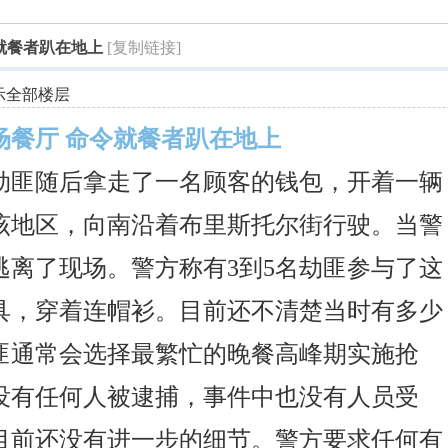
索
就餐者趴在地上
[复制链接]
示全部楼层
场餐厅 命令就餐者趴在地上
，劫匪随后拿走了一名顾客的钱包，开着一辆
该地区，向南沿着布里斯托尔街行驶。当警
逃离了现场。
警方称有3到5名劫匪参与了这
具，穿着连帽衫。目前还不清楚当时有多少
匪通常会选择最繁忙的晚餐高峰期实施抢
没有任何人被逮捕，事件中也没有人员受
目前还没有进一步的细节。警方要求任何有