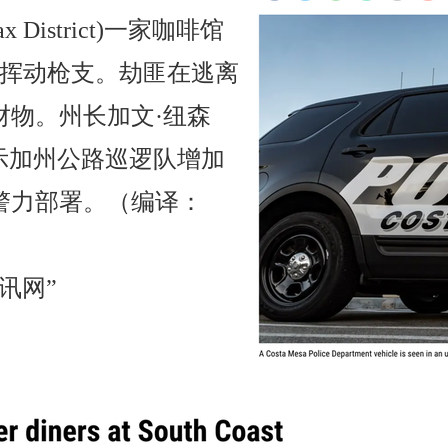
 District)一家咖啡馆
们挥动枪支。劫匪在逃离
财物。州长加文·纽森
周一指示加州公路巡逻队增加
警力部署。（编译：
讯网”