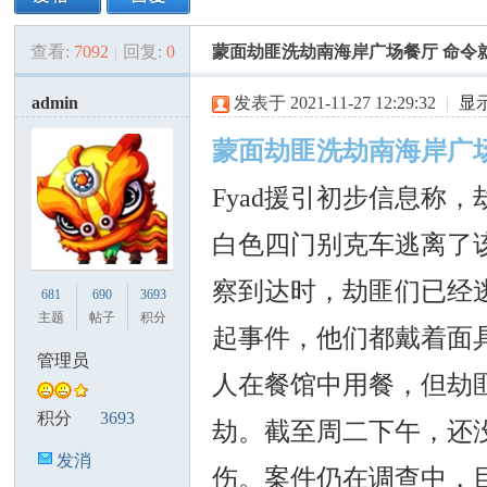
查看:
7092
|
回复:
0
蒙面劫匪洗劫南海岸广场餐厅 命令
美
»
›
›
›
admin
发表于 2021-11-27 12:29:32
|
显
蒙面劫匪洗劫南海岸广
Fyad援引初步信息称
白色四门别克车逃离了
国
察到达时，劫匪们已经
681
690
3693
主题
帖子
积分
起事件，他们都戴着面
管理员
人在餐馆中用餐，但劫
积分
3693
劫。截至周二下午，还
发消
伤。案件仍在调查中，