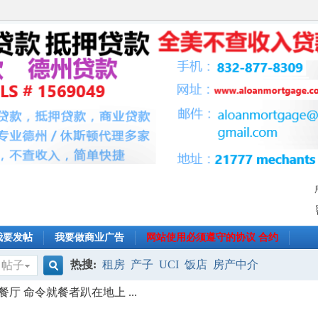
我要发帖
我要做商业广告
网站使用必须遵守的协议 合约
热搜:
租房
产子
UCI
饭店
房产中介
帖子
搜
厅 命令就餐者趴在地上 ...