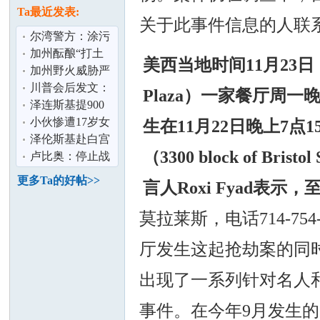
论
息
Ta最近发表:
关于此事件信息的人联系侦探
尔湾警方：涂污
13辆特斯拉男子
加州酝酿“打土
美西当地时间11月23日，
落网
豪” 资产5%“充
加州野火威胁严
公” 硅谷巨
峻 消防局吁民众
川普会后发文：
Plaza）一家餐厅
制定疏散计
正安排普泽会面
泽连斯基提900
泽连斯基：
亿美元军购 换美
小伙惨遭17岁女
生在11月22日晚上7
安全保障
友10万卖到缅甸
泽伦斯基赴白宫
坛
（3300 block of B
家属：典型
会川普 称寻求以
卢比奥：停止战
外交结束俄
争需俄乌双方都
更多Ta的好帖>>
言人Roxi Fyad
做出让步
莫拉莱斯，电话714-75
厅发生这起抢劫案的同
出现了一系列针对名人
加
事件。在今年9月发生