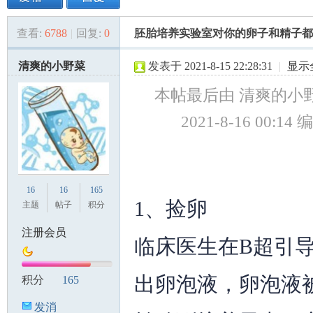
查看:
6788
|
回复:
0
胚胎培养实验室对你的卵子和精子都
美
»
›
›
›
清爽的小野菜
发表于 2021-8-15 22:28:31
|
显示
本帖最后由 清爽的小野
2021-8-16 00:14 
国
16
16
165
1、捡卵
主题
帖子
积分
注册会员
临床医生在B超引
出卵泡液，卵泡液
积分
165
发消