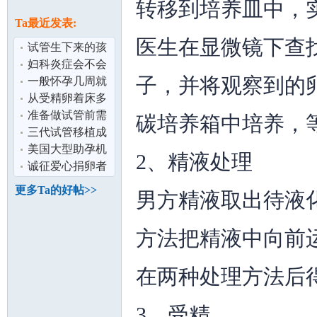
论
转移到培养皿中，
息
Ta最近发表:
医生在显微镜下查
试管生下来的孩
子健康吗？/做试
妇科炎症会不会
子，并将观察到的
管会不会很
影响怀孕生育 /
一般怀孕几周就
去做试管婴
会出现胎心胎
从受精卵着床多
芽？/第一次怀
久可以知道怀
准备做试管前需
碳培养箱中培养，
孕？
要做些什么？
三代试管移植成
坛
功率高吗？
美国大型助孕机
2、精液处理
构简介
诚征爱心捐卵者
更多Ta的好帖>>
男方精液取出待液
方法把精液中向前
在两种处理方法后
加
3、受精