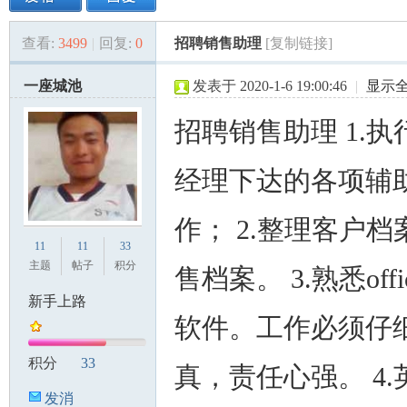
查看:
3499
|
回复:
0
招聘销售助理
[复制链接]
美
»
›
›
›
一座城池
发表于 2020-1-6 19:00:46
|
显示
招聘销售助理 1.执
经理下达的各项辅
作； 2.整理客户档
国
11
11
33
主题
帖子
积分
售档案。 3.熟悉off
新手上路
软件。工作必须仔
积分
33
真，责任心强。 4.
发消