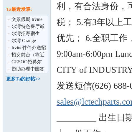
论
利，有合法身份，
息
Ta最近发表:
文景假期 Irvine
税； 5.有3年以上
新店招聘全职旅
尔湾特色餐厅诚
游顾问
聘
尔湾招寄宿生
优先； 6.全职工
尔湾 Orange
County 中文家教
Irvine伴伴外送招
9:00am-6:00pm Lu
Chinese
聘客服丶库管以
招女前台（靠近
坛
及会计
尔湾）
GESOO招募尔
CITY of IND
湾地区送餐司
协助办理中国签
机！想赚就赚,自
证,护照,代领,代
更多Ta的好帖>>
由
发各类文件
发送短信(626) 68
sales@lctechparts.c
_________ 出生日
加