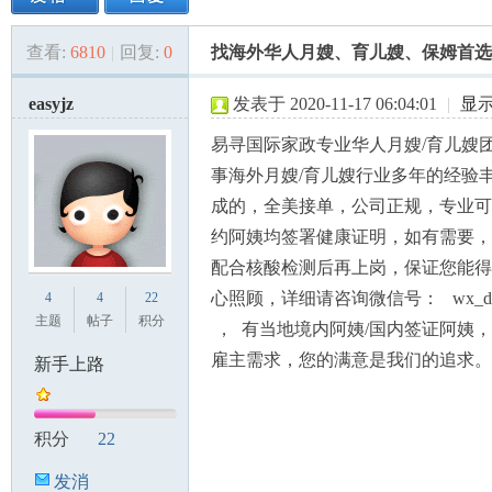
查看:
6810
|
回复:
0
找海外华人月嫂、育儿嫂、保姆首选
美
»
›
›
›
easyjz
发表于 2020-11-17 06:04:01
|
显
易寻国际家政专业华人月嫂/育儿嫂
事海外月嫂/育儿嫂行业多年的经验
成的，全美接单，公司正规，专业可
约阿姨均签署健康证明，如有需要，
配合核酸检测后再上岗，保证您能得
国
心照顾，详细请咨询微信号： wx_damo
4
4
22
主题
帖子
积分
， 有当地境内阿姨/国内签证阿姨
雇主需求，您的满意是我们的追求。
新手上路
积分
22
发消