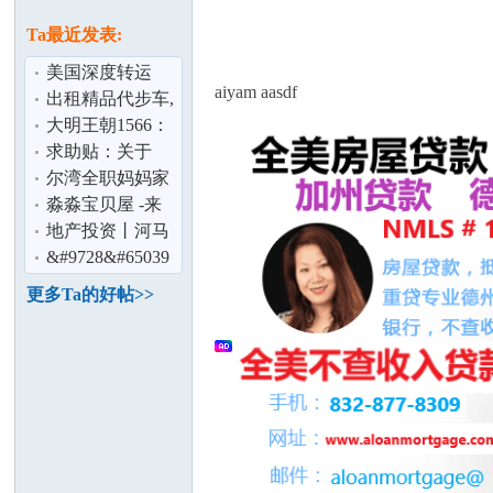
论
息
Ta最近发表:
美国深度转运
aiyam aasdf
（www.depthexpr
出租精品代步车,
ess.com）
各种车型400起
大明王朝1566：
嘉靖与海瑞第01
求助贴：关于
集 720PHD 豆
brea地区的幼儿
尔湾全职妈妈家
园
庭收寄宿学生
淼淼宝贝屋 -来
坛
美孕妇待产
地产投资丨河马
看房尔湾新盘
&#9728&#65039
可以按月支付的
更多Ta的好帖>>
月子中心&#972
加