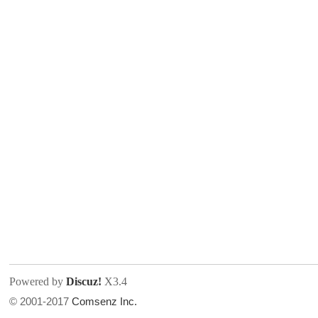
人
网
Powered by
Discuz!
X3.4
© 2001-2017
Comsenz Inc.