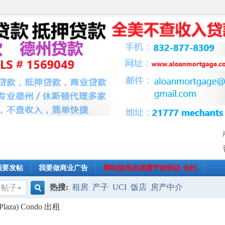
我要发帖
我要做商业广告
网站使用必须遵守的协议 合约
热搜:
租房
产子
UCI
饭店
房产中介
帖子
搜
laza) Condo 出租