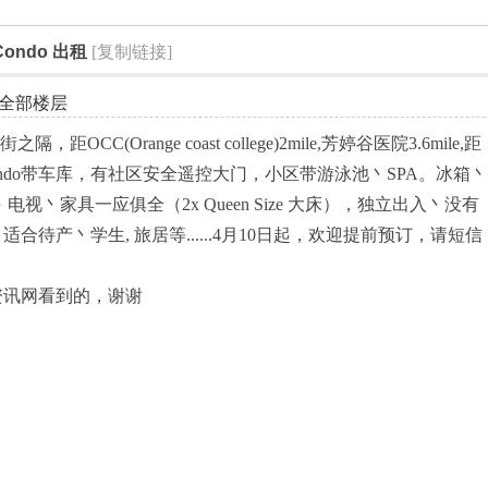
索
Condo 出租
[复制链接]
全部楼层
街之隔，距OCC(Orange coast college)2mile,芳婷谷医院3.6mile,距
le.独立Condo带车库，有社区安全遥控大门，小区带游泳池丶SPA。冰箱
视丶家具一应俱全（2x Queen Size 大床），独立出入丶没有
待产丶学生, 旅居等......4月10日起，欢迎提前预订，请短信
9
资讯网看到的，谢谢