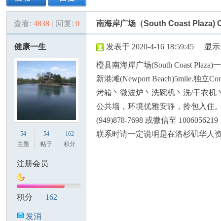
查看:
4838
|
回复:
0
南海岸广场（South Coast Plaza) 
美
»
›
›
›
健康一生
发表于 2020-4-16 18:59:45
|
显示
橙县南海岸广场(South Coast Plaza)一
新港滩(Newport Beach)5mi
烤箱丶微波炉丶洗碗机丶洗/干衣机丶电
公共墙，环境优雅安静，拎包入住。适合
(949)878-7698 或微信至 100605621
国
联系时请一定说明是在洛杉矶华人
54
54
162
主题
帖子
积分
注册会员
积分
162
发消