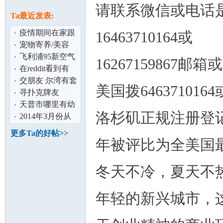
论
请联系微信或电话
息
Ta最近发表:
疫情期间在家跟
16463710164或
着智能架子鼓学
宠物寄养/美容
习
飞利浦95新空气
16267159867邮箱
炸锅超低价出 仅
在reddit看到有
使用1次
Amazon皮带免费
交朋友 尔湾有套
美国拨6463710164或
送
间出租
寻扑克牌友
坛
天普市哪里有幼
洛杉矶正规注册登
儿舞蹈培训
2014年3月份从
上海到洛杉矶待
更多Ta的好帖>>
产,寻同行者,
年被评比为全美国
冬天不冷，夏天不
年轻的新兴城市，
加