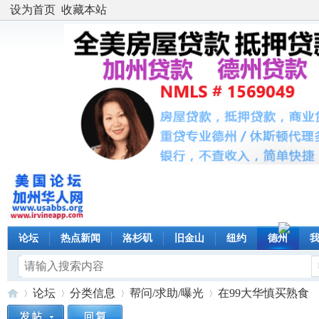
设为首页
收藏本站
论坛
热点新闻
洛杉矶
旧金山
纽约
德州
论坛
分类信息
帮问/求助/曝光
在99大华慎买熟食