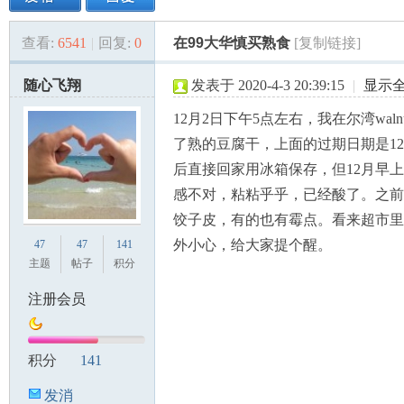
查看:
6541
|
回复:
0
在99大华慎买熟食
[复制链接]
美
»
›
›
›
随心飞翔
发表于 2020-4-3 20:39:15
|
显示
12月2日下午5点左右，我在尔湾waln
了熟的豆腐干，上面的过期日期是12
后直接回家用冰箱保存，但12月早
感不对，粘粘乎乎，已经酸了。之前
饺子皮，有的也有霉点。看来超市里
国
外小心，给大家提个醒。
47
47
141
主题
帖子
积分
注册会员
积分
141
发消