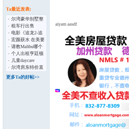
论
息
Ta最近发表:
尔湾豪华别墅整
aiyam aasdf
租 好学区
租车行出售
电影《追龙2-追
缉大富豪》 北美
宏颜获水 在美要
2019.6.7
做半年牢罚款2千
请教Malibu哪个
美金
小学的K-grade比
个人出租亨廷顿
坛
较好？
比奇市高档公寓
儿童daycare
两室两浴
center
尔湾房东特价直
租光谱中心
更多Ta的好帖>>
thevillagethepar
加