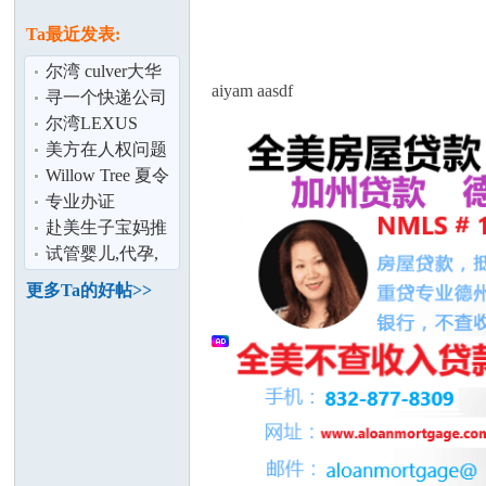
论
息
Ta最近发表:
尔湾 culver大华
aiyam aasdf
旁 两房
寻一个快递公司
townhouse整租
~！！！~
尔湾LEXUS
RX350 闲置车出
美方在人权问题
租4个月,价格便
上的双重标准“始
Willow Tree 夏令
宜
终如一”
营 2015
专业办证
坛
赴美生子宝妈推
荐瘦身下奶月子
试管婴儿,代孕,
餐食谱
赴美生子,选择美
更多Ta的好帖>>
国培恩辅助
加