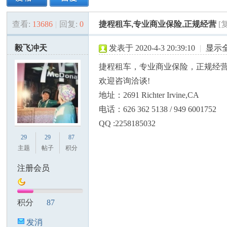
查看:
13686
|
回复:
0
捷程租车,专业商业保险,正规经营
[
美
»
›
›
›
毅飞冲天
发表于 2020-4-3 20:39:10
|
显示
捷程租车，专业商业保险，正规经
欢迎咨询洽谈!
地址：2691 Richter Irvine,CA
电话：626 362 5138 / 949 6001752
QQ :2258185032
国
29
29
87
主题
帖子
积分
注册会员
积分
87
发消