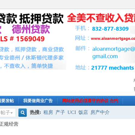
我要发帖
我要做商业广告
网站使用必须遵守的协议 合约
热搜:
租房
产子
UCI
饭店
房产中介
帖子
搜
,正规经营