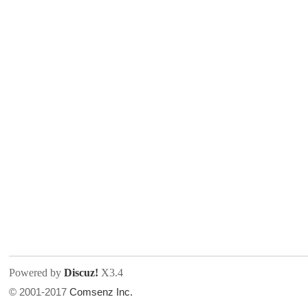
人
网
Powered by
Discuz!
X3.4
© 2001-2017
Comsenz Inc.