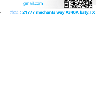
托
场
。