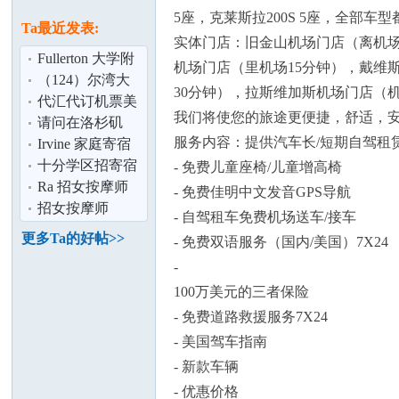
论
息
5座，克莱斯拉200S 5座，全部车型
Ta最近发表:
实体门店：旧金山机场门店（离机场
Fullerton 大学附
机场门店（里机场15分钟），戴维斯
近雅房出租,环境
（124）尔湾大
30分钟），拉斯维加斯机场门店（
好
公园现代化独栋
代汇代订机票美
我们将使您的旅途更便捷，舒适，
别墅,优质学区
国/港台/新马/中
请问在洛杉矶
服务内容：提供汽车长/短期自驾租
国,及时到帐
west covina附近
Irvine 家庭寄宿
有没有教小朋
十分学区招寄宿
- 免费儿童座椅/儿童增高椅
坛
学生
Ra 招女按摩师
- 免费佳明中文发音GPS导航
招女按摩师
- 自驾租车免费机场送车/接车
更多Ta的好帖>>
- 免费双语服务（国内/美国）7X24
-
100万美元的三者保险
- 免费道路救援服务7X24
- 美国驾车指南
加
- 新款车辆
- 优惠价格