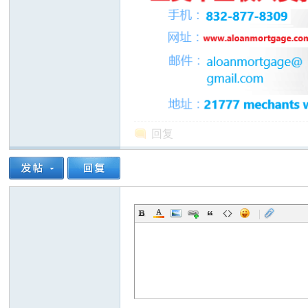
人
回复
网
|