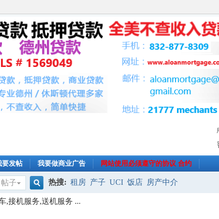
我要发帖
我要做商业广告
网站使用必须遵守的协议 合约
热搜:
租房
产子
UCI
饭店
房产中介
帖子
搜
,接机服务,送机服务 ...