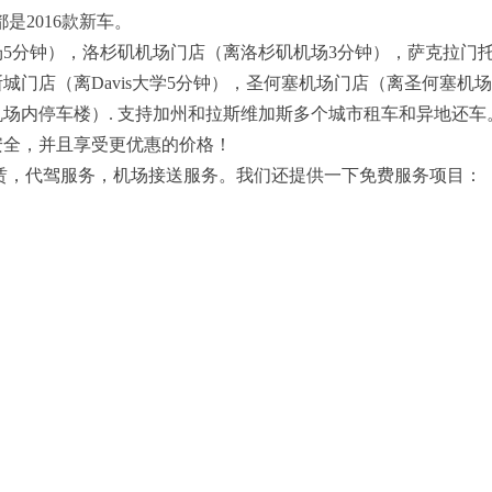
都是2016款新车。
5分钟），洛杉矶机场门店（离洛杉矶机场3分钟），萨克拉门
城门店（离Davis大学5分钟），圣何塞机场门店（离圣何塞机
机场内停车楼）. 支持加州和拉斯维加斯多个城市租车和异地还车
安全，并且享受更优惠的价格！
赁，代驾服务，机场接送服务。我们还提供一下免费服务项目：