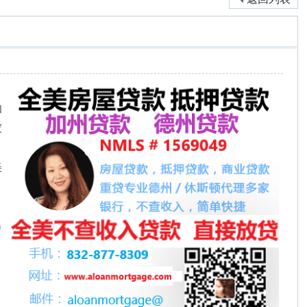
和
家
美
，
名