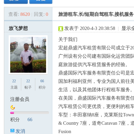
查看:
8620
|
回复:
0
旅游租车,长/短期自驾租车,接机服务
美
»
›
›
›
放飞梦想
发表于 2020-4-3 20:38:58
|
显示
关于我们
宏超鼎盛汽车租赁有限公司成立于2
广州设有分公司建有国际化运营团队
庭旅游提供汽车租赁服务的经验。
鼎盛国际汽车服务有限责任公司是宏
国
国加利福利亚州，专业为国人前往
22
22
66
主题
帖子
积分
生活，以及其他团体行程租车服务
在美国，鼎盛国际汽车服务有限责
注册会员
汽车租赁公司更优质，更便利的租
车型：丰田塞纳8座，克莱斯拉Tow
积分
66
& Country 7座，道奇Carav
发消
Fusion