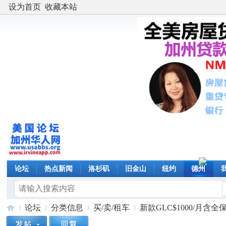
设为首页
收藏本站
论坛
热点新闻
洛杉矶
旧金山
纽约
德州
论坛
分类信息
买/卖/租车
新款GLC$1000/月含