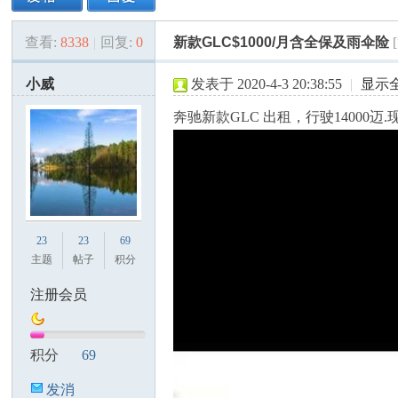
查看:
8338
|
回复:
0
新款GLC$1000/月含全保及雨伞险
美
»
›
›
›
小威
发表于 2020-4-3 20:38:55
|
显示
奔驰新款GLC 出租，行驶14000迈.现出
国
23
23
69
主题
帖子
积分
注册会员
积分
69
发消