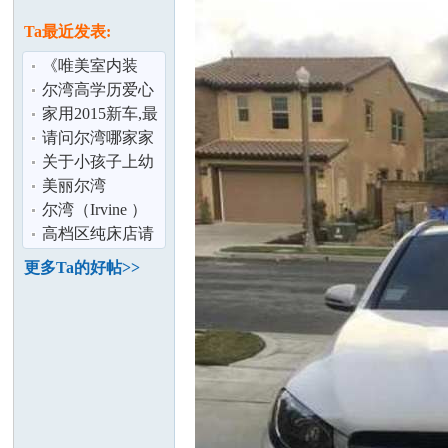
论
息
Ta最近发表:
《唯美室内装
修》唯美为广大
尔湾高学历爱心
客户服务十多年
温馨家庭招收寄
家用2015新车,最
宿学生
高额保险,低价,无
请问尔湾哪家家
附加费用,
庭医生比较好,联
关于小孩子上幼
系方式？
儿园的
美丽尔湾
坛
（IRVINE）美丽
尔湾（Irvine ）
的家 短租 日租
腊梅公寓套房屋
高档区纯床店请
周
出租
有加州执照女按
更多Ta的好帖>>
摩师
加