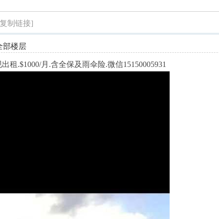
索
[复制链接]
全部楼层
租.$1000/月.含全保及雨伞险.微信15150005931