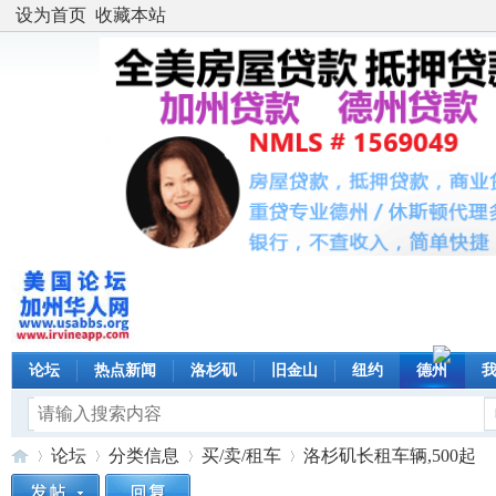
设为首页
收藏本站
论坛
热点新闻
洛杉矶
旧金山
纽约
德州
论坛
分类信息
买/卖/租车
洛杉矶长租车辆,500起