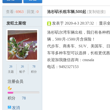
查看:
6963
|
回复:
0
洛杉矶长租车辆,500起
[复制链接]
美
»
›
›
›
发旺土菜馆
发表于 2020-4-3 20:37:32
|
显示
洛杉矶尔湾车辆出租，我们有各种档
辆，500/月-1500/月含保险！
代步车、商务车、SUV、美国车、
车等多种车型可以选择，长租更优惠
欢迎加我微信咨询：cnusala
国
电话：9492327153
26
26
78
主题
帖子
积分
注册会员
积分
78
发消