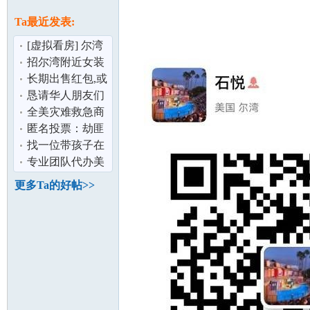
论
息
Ta最近发表:
[虚拟看房] 尔湾
(Irvine)150万以内
招尔湾附近女装
独立屋精
主播
长期出售红包,或
兑换美金
恳请华人朋友们
帮助
全美灾难救急商
业贷款
匿名投票：劫匪
坛
来了,要么被杀死
找一位带孩子在
要么被强奸
朋友一起结伴生
专业团队代办美
活
宝证件
更多Ta的好帖>>
加