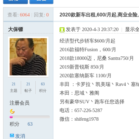
查看:
6064
|
回复:
0
2020款新车出租,600/月起,商业全险,
美
»
›
›
›
大保镖
发表于 2020-4-3 20:37:20
|
显示
经济型代步轿车$600/月起
2016款福特Fusion，600/月
2018款18000迈，尼桑 Santra750/月
2019新普锐斯 850/月
2020款塞纳新车 1100/月
国
丰田 ：卡罗拉丶凯美瑞丶Rav4丶塞
21
21
63
主题
帖子
积分
本田：思域丶雅阁
另有豪华SUV丶跑车任您选择
注册会员
电话：657-226-5287
微信：shifeng1978
积分
63
发消