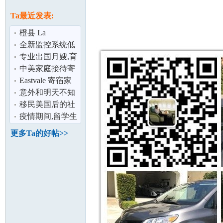
论
息
Ta最近发表:
橙县 La
Habra/Buena
全新监控系统低
Park/Fullerton 1房
价转。
专业出国月嫂,育
1
婴师
中美家庭接待寄
宿生,就读南加州
Eastvale 寄宿家
前10名公立
庭
意外和明天不知
坛
哪个会先来？
移民美国后的社
会保险金
疫情期间,留学生
可以申请工卡在
更多Ta的好帖>>
校外打工了
加