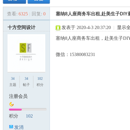
查看:
6325
|
回复:
0
塞纳8人座商务车出租,赴美生子DIY
美
»
›
›
›
十方空间设计
发表于 2020-4-3 20:37:20
|
显示
塞纳8人座商务车出租，赴美生子DI
微信：15380083231
国
34
34
102
主题
帖子
积分
注册会员
积分
102
发消