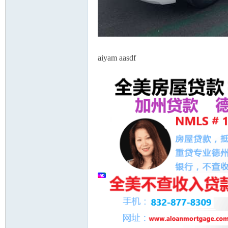
aiyam aasdf
州
华