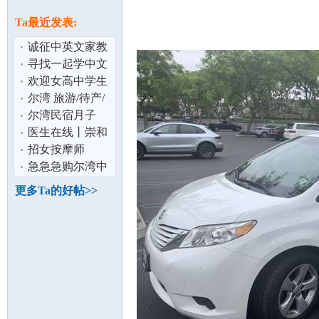
论
息
Ta最近发表:
诚征中英文家教
ARCADIA 亚凯
寻找一起学中文
迪亚
的小伙伴
欢迎女高中学生
寄宿 美国尔湾顶
尔湾 旅游/待产/
级学区全职
商务 首选 高档社
尔湾民宿月子
区 2房2卫
949-212-3705 免
医生在线丨崇和
坛
费专车接送 看
平医生这个华裔
招女按摩师
医生值得你考
急急急购尔湾中
餐馆
更多Ta的好帖>>
加