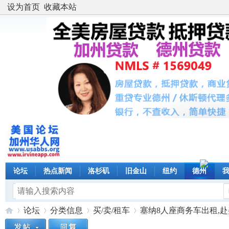
设为首页
收藏本站
论坛
热点新闻
洛杉矶
旧金山
纽约
德州
论坛
分类信息
买/卖/租车
塞纳8人座商务车出租,赴美