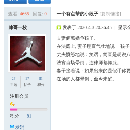
查看:
4665
|
回复:
0
一个有点荤的小段子
[复制链接]
美
»
›
›
›
帅哥一枚
发表于 2020-4-3 20:36:45
|
显示
夫妻俩离婚争孩子。
在法庭上, 妻子理直气壮地说： 
丈夫愤怒地说：笑话，简直是胡说
法官当场晕倒，连律师都佩服。
妻子接着说：如果出来的是假币你
国
在场的人都晕倒，至今未醒。
27
27
81
主题
帖子
积分
注册会员
积分
81
发消