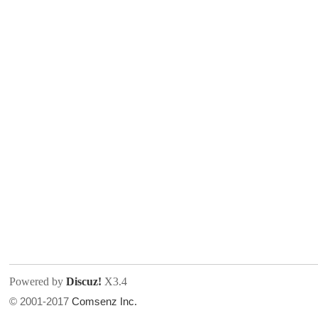
人
网
Powered by
Discuz!
X3.4
© 2001-2017
Comsenz Inc.