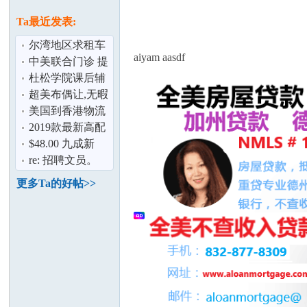
论
息
Ta最近发表:
尔湾地区求租车
aiyam aasdf
中美联合门诊 提
供权威的第二诊
杜松学院课后辅
疗意见——
导中寒假报名特
超美布偶让,无暇
别优惠
照顾,求爱猫人士
美国到香港物流
2019款最新高配
坛
7座丰田塞纳接送
$48.00 九成新
服务。
Radio Flyer可手
re: 招聘文员。
推行三轮儿童
IRVINE,TUSTIN
更多Ta的好帖>>
加