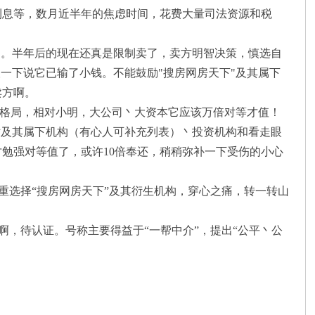
息等，数月近半年的焦虑时间，花费大量司法资源和税
。半年后的现在还真是限制卖了，卖方明智决策，慎选自
一下说它已输了小钱。不能鼓励"搜房网房天下"及其属下
卖方啊。
局，相对小明，大公司丶大资本它应该万倍对等才值！
站及其属下机构（有心人可补充列表）丶投资机构和看走眼
勉强对等值了，或许10倍奉还，稍稍弥补一下受伤的小心
慎重选择“搜房网房天下”及其衍生机构，穿心之痛，转一转山
啊，待认证。号称主要得益于“一帮中介”，提出“公平丶公