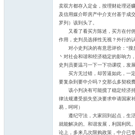
卖双方都存入定金，按理财处理还
及信用媒介即房产中介支付基于成交
罗列）该到头了。
又看了看买方陈述，买方在付佣金
作用，史判员选择性无视？外行的
州
对小史判决的有意思评价：“搜房
丶对社会和谐和经济稳定的影响力
史判员要温习一下一下功课哎，发
买方无过错，却苦逼如此，一定哪
要复杂到要中介吗？交那么多契税费用
该小判决有可能搅了稳定经济持续
律法规遭受损失坚决要求申请国家
华
易，呵呵）
遵纪守法，大家回到起点，生活还
就能解决的。和谐发展，利国利民
论上，多来几次限购政策，中介已