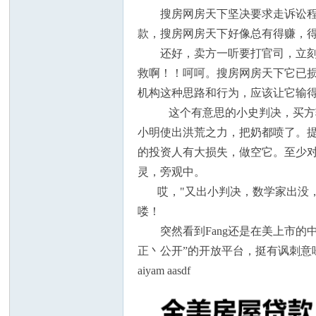
搜房网房天下坚决要求走诉讼程序
款，搜房网房天下好像总有得赚，
还好，卖方一听要打官司，立刻说
救啊！！呵呵。搜房网房天下它已损
人
机构这种思路和行为，应该让它输
这个有意思的小史判决，买方输得
小明使出洪荒之力，把奶都喷了。提
的投资人有大损失，做空它。至少对
灵，旁观中。
哎，"又出小判决，数学家出没，F
喽！
网
突然看到Fang还是在美上市的中
正丶公开”的开放平台，挺有讽刺意
aiyam aasdf