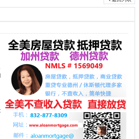
交
钱
同
大
费