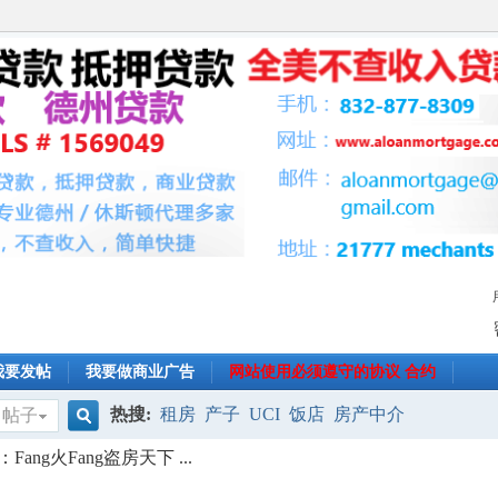
我要发帖
我要做商业广告
网站使用必须遵守的协议 合约
热搜:
租房
产子
UCI
饭店
房产中介
帖子
搜
ng火Fang盗房天下 ...