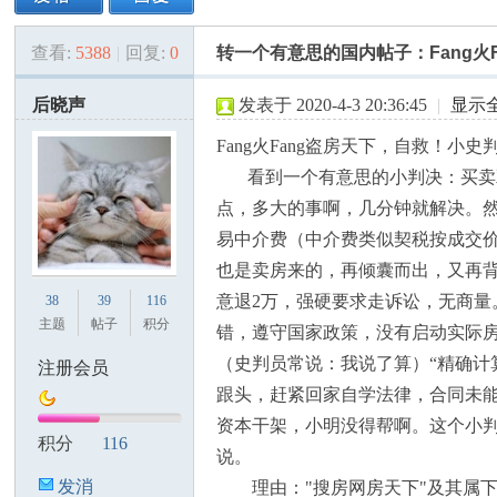
查看:
5388
|
回复:
0
转一个有意思的国内帖子：Fang火F
美
»
›
›
›
后晓声
发表于 2020-4-3 20:36:45
|
显示
Fang火Fang盗房天下，自救！
看到一个有意思的小判决：买卖双
点，多大的事啊，几分钟就解决。然
易中介费（中介费类似契税按成交价*1
也是卖房来的，再倾囊而出，又再
国
意退2万，强硬要求走诉讼，无商
38
39
116
主题
帖子
积分
错，遵守国家政策，没有启动实际
（史判员常说：我说了算）“精确计
注册会员
跟头，赶紧回家自学法律，合同未
资本干架，小明没得帮啊。这个小
积分
116
说。
发消
理由："搜房网房天下"及其属下