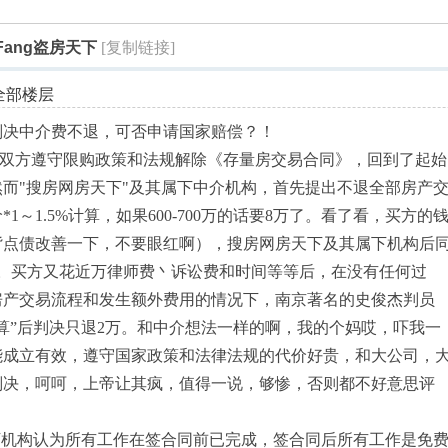
索
ang盗房天下
[复制链接]
全部楼层
小史判决中介费不退，可否申请国家赔偿？！
方遵守限购政策和法规解除《存量房交易合同》，回到了起始
而"搜房网房天下"及其属下中介机构，首先提出不退全部房产
～1.5%计算，如果600-700万的话要8万了。看了看，买方的
背点债改善一下，不要眼红啊），搜房网房天下及其属下机构后
量。买方又花近万律师费丶诉讼费和时间等等后，在没有任何过
房产交易流程和发生额外费用的情况下，南京著名的史俊杰判员
算”后判决只退2万。和中介想法一样的啊，我的个妈哎，吓我一
能成立有效，遵守国家政策和法律法规的代价好贵，和大公司，
判决，呵呵，上帝让其疯，值得一说，够惨，否则都不好意思评
机构认为所有工作在签合同前已完成，签合同后所有工作是免