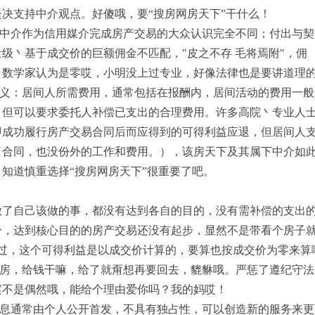
决支持中介观点。好傻哦，要“搜房网房天下”干什么！
介作为信用媒介完成房产交易的大众认识完全不同；付出与契
级丶基于成交价的巨额佣金不匹配，"皮之不存 毛将焉附"，佣
，数学家认为是零哎，小明没上过专业，好像法律也是要讲道理
：居间人所需费用，通常包括在报酬内，居间活动的费用一般由
，但可以要求委托人补偿已支出的合理费用。许多高院丶专业人
即成功履行房产交易合同后而应得到的可得利益应退，但居间人
了合同，也没份外的工作和费用。），该房天下及其属下中介如
知道慎重选择“搜房网房天下”很重要了吧。
自己该做的事，都没有达到各自的目的，没有需补偿的支出的
分，达到核心目的的房产交易还没有起步，显然不是带看个房子
，这个可得利益是以成交价计算的，要算也按成交价为零来算啊，
，给钱干嘛，给了就甭想再要回去，貔貅哦。严惩了遵纪守法
案不是偶然哦，能给个理由爱你吗？我的妈哎！
通常由个人公开首发，不具有独占性，可以创造新的服务来更