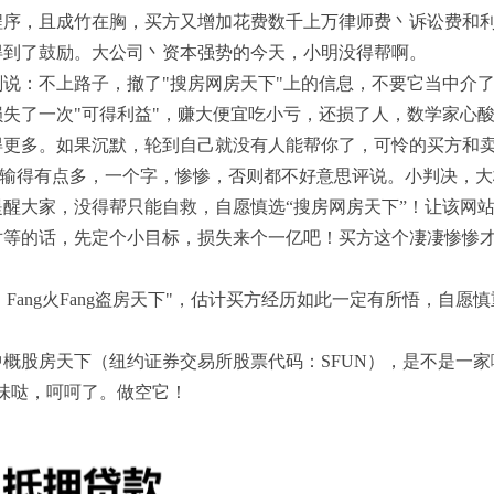
，且成竹在胸，买方又增加花费数千上万律师费丶诉讼费和利
得到了鼓励。大公司丶资本强势的今天，小明没得帮啊。
：不上路子，撤了"搜房网房天下"上的信息，不要它当中介了
失了一次"可得利益"，赚大便宜吃小亏，还损了人，数学家心酸
得更多。如果沉默，轮到自己就没有人能帮你了，可怜的买方和
有点多，一个字，惨惨，否则都不好意思评说。小判决，大格
醒大家，没得帮只能自救，自愿慎选“搜房网房天下”！让该网
等的话，先定个小目标，损失来个一亿吧！买方这个凄凄惨惨才
ang火Fang盗房天下"，估计买方经历如此一定有所悟，自愿
概股房天下（纽约证券交易所股票代码：SFUN），是不是一家
味哒，呵呵了。做空它！