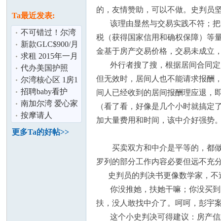
论
息
的，友情赞助，可以不做。史判员坚
Ta最近发表:
该理由显然与交易实践不符；把中
不可错过！尔湾
税（获得国家信用和确权保障）等量
大公园三套房
新款GLC$900/月
金基于房产交易价格，交易未成立
town home出租
含全保及雨伞险
求租 2015年一月
外行者搜了搜，根据居间合同定义
中下旬待产+月
代办美国护照
但无效时，居间人也不能请求报酬
子 租期4个月
DS3053
尔湾核心区 1房1
卫； 2房2卫；3
招聘baby看护
间人已经收到的居间报酬理应退，
坛
房3卫豪华主
南加尔湾 爱心家
（看了看，好像是几个小时就搞定
庭招寄宿学生
按摩请人
加大量费用和时间，该中介好强势。
更多Ta的好帖>>
买卖双方和中介是平等的，都做了
罗列的部分工作内容必要但远不充
史判员的判决书更像数学家，不过
你没推她，扶她干嘛；你没买到房
加
扶，没人敢找中介了。呵呵，彭宇
这个小史判决可得建议：房产信息