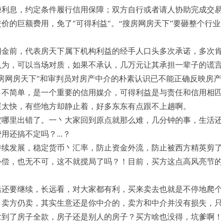
赚利息，约定条件履行信用保障；双方自行或者请人协助完成交
价的巨额费用，免了"可得利益"。“搜房网房天下”要砸整个行
前，代表房天下属下机构利益的经手人口头多次承诺，多次肯
认为，可以当场对质，如果不承认，几万元让其承担一辈子的谎
网房天下"和审判员对房产中介的朴素认识已不能正确反映房产
，不简单，是一个重要的信用媒介，可得利益是与责任和信用相
展太快，有些地方却静止着，好多东东有点跟不上趟啊。
里出错了。一丶大家回到原点就那么难，几分钟的事，生活还
还搞不定吗？...？
发展，稳定货币丶汇率，防止资金外流，防止被西方精英剪了
补偿，也无不可，这不就搅局了吗？！目前，买方这点高风亮节
要继续，长远看，对大家都有利，买来卖去也就是不停地爬个
。卖方仍卖，其实生意还是你中介的，卖方和中介并没有损失，只
拿到了房子全款，房子还是别人的房子？买方啥也没得，坑爹啊