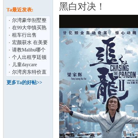
论
黑白对决！
息
Ta最近发表:
尔湾豪华别墅整
租 好学区
在99大华慎买熟
食
租车行出售
宏颜获水 在美要
做半年牢罚款2千
请教Malibu哪个
美金
小学的K-grade比
个人出租亨廷顿
坛
较好？
比奇市高档公寓
儿童daycare
两室两浴
center
尔湾房东特价直
租光谱中心
更多Ta的好帖>>
thevillagethepar
加