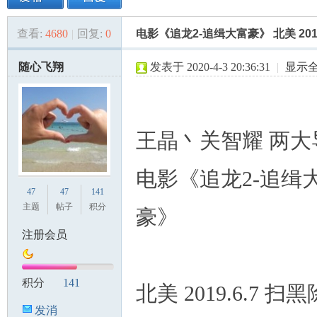
查看:
4680
|
回复:
0
电影《追龙2-追缉大富豪》 北美 201
美
»
›
›
›
随心飞翔
发表于 2020-4-3 20:36:31
|
显示
王晶丶关智耀 两大
电影《追龙2-追缉
国
47
47
141
主题
帖子
积分
豪》
注册会员
积分
141
北美 2019.6.7 扫
发消