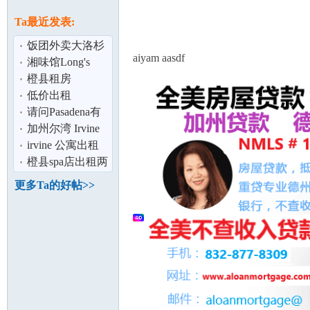
论
息
Ta最近发表:
饭团外卖大洛杉
aiyam aasdf
矶地区高薪聘请
湘味馆Long's
市场开拓与运
Kitchen 地道湖南
橙县租房
滋味
Westminster 近尔
低价出租
湾
SL450$2500/月,
请问Pasadena有
含全保
好的私立幼儿园
加州尔湾 Irvine
坛
吗
寄宿家庭 有爱心
irvine 公寓出租
丶尽职尽
橙县spa店出租两
个房间
更多Ta的好帖>>
加