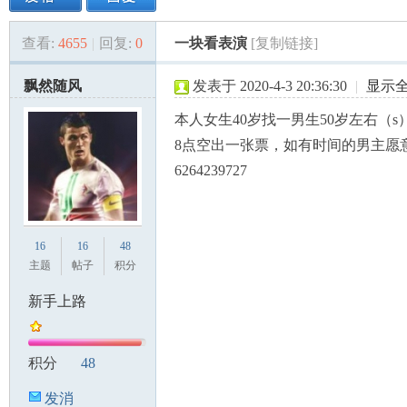
查看:
4655
|
回复:
0
一块看表演
[复制链接]
美
»
›
›
›
飘然随风
发表于 2020-4-3 20:36:30
|
显示
本人女生40岁找一男生50岁左右（s
8点空出一张票，如有时间的男主愿
6264239727
国
16
16
48
主题
帖子
积分
新手上路
积分
48
发消