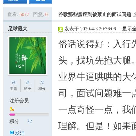
查看:
5077
|
回复:
0
谷歌那些蛋疼到被禁止的面试问题
美
»
›
›
›
足球最大
发表于 2020-4-3 20:36:06
|
显示
俗话说得好：入行
头，找坑先抱大腿
业界牛逼哄哄的大
国
24
24
72
主题
帖子
积分
司，面试问题难一
注册会员
一点奇怪一点，我
积分
72
理解。但是！如果
发消