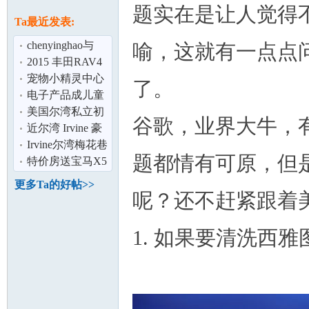
论
题实在是让人觉得
息
Ta最近发表:
chenyinghao与
喻，这就有一点点
linli
2015 丰田RAV4
（白色）
宠物小精灵中心
了。
发布的真人大小
电子产品成儿童
的毛绒玩具
近视主因 中年后
美国尔湾私立初
谷歌，业界大牛，
恐致盲
高中学校和寄宿
近尔湾 Irvine 豪
坛
家庭94933524
华别墅 （高级大
Irvine尔湾梅花巷
题都情有可原，但
套房）出
公寓房出租
特价房送宝马X5
车使
更多Ta的好帖>>
用,Irvine（尔
呢？还不赶紧跟着
湾）高档
1. 如果要清洗西
加